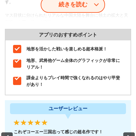
す。
続きを読む
マス目状に分けられたリアルな中国大陸を舞台に領土の拡大と天
下統一を図っていく物語。
マップ上には様々な地形があり、平地や農地、伐採場などを占領
アプリのおすすめポイント
して領地拡大と資源確保を行っています。
自分の領地に隣り合ったマス目じゃなければ占領できないので、
領地をだんだんと広げて国力を高めながら遠征を繰り返していく
地形を活かした戦いを楽しめる超本格派！
本格的な内容です！
地形、武将他ゲーム全体のグラフィックが非常に
統治できる領地もある程度制限があるのでどこを占領して、国力
リアル！
を高めていくか
しっかりと計画しなければならない
。
課金よりもプレイ時間で強くなれるのはやり甲斐
があり！
ユーザーレビュー
これぞコーエー三国志って感じの超名作です！