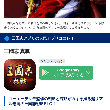
三國無双など数々の名作を生み出してきた三国志。今回はスマホゲーでも数
多くあるこのジャンルから注目のアプリを厳選してご紹介致します！
三国志アプリの人気アプリはコレ！
三國志 真戦
シミュレーション
Google Play
ストアで入手する
コーエーテクモ監修の戦略と謀略がカギを握る超リア
ル志向の三国志戦略SLG！