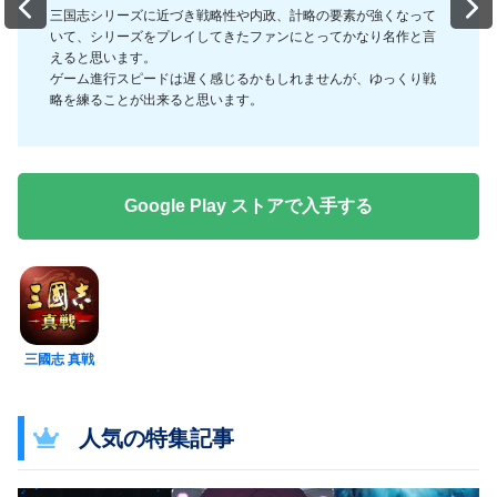
三国志シリーズに近づき戦略性や内政、計略の要素が強くなって
Previous
Nex
いて、シリーズをプレイしてきたファンにとってかなり名作と言
えると思います。
ゲーム進行スピードは遅く感じるかもしれませんが、ゆっくり戦
本作の戦闘自体は部隊に編成した武将が自動で戦うフルオート形
略を練ることが出来ると思います。
式ですが、地形の中には占領できない地形が存在します。
この地の利をどう活かすか
が本作の戦いの醍醐味になります。
また武将の強さも影響しますが、一番重要なのは兵力！
コツコツ育成した兵たちで兵種による有利・不利を見極めながら
戦略を立てて戦うことが何よりも重要視されているのはSLG好き
Google Play ストアで入手する
としては非常にやり甲斐があります。
さすがコーエーテクモ監修！と実感する要素満載の超本格的な三
国志シミュレーション『三國志 真戦』はSLGファンはもちろん三
国志が好きだけどよくあるストラテジーゲームは・・・という方
もハマれるオススメの三国志ゲームです！
三國志 真戦
人気の特集記事