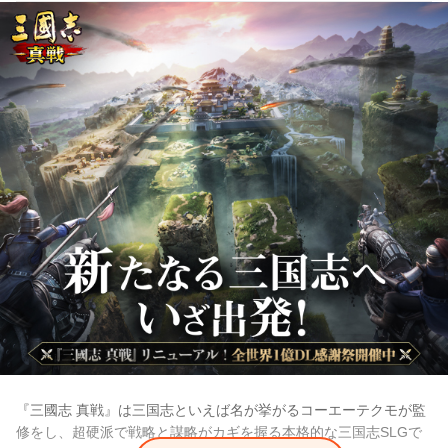
『三國志 真戦』は三国志といえば名が挙がるコーエーテクモが監
修をし、超硬派で戦略と謀略がカギを握る本格的な三国志SLGで