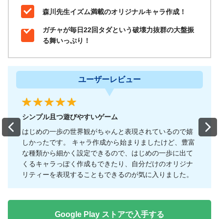
森川先生イズム満載のオリジナルキャラ作成！
ガチャが毎日22回タダという破壊力抜群の大盤振
る舞いっぷり！
レビュー
ユーザーレビ
ム
内容盛りだくさんで楽しいです！
Previous
Nex
んと表現されているので嬉
全体を通して簡単に遊べるゲーム
から始まりましたけど、豊富
手とかゲームをしない人でも楽し
ので、はじめの一歩に出て
は原作のファンなのでリリース情
たり、自分だけのオリジナ
に待っていたので遊べるようにな
きるのが気に入りました。
た。
Google Play ストアで入手する