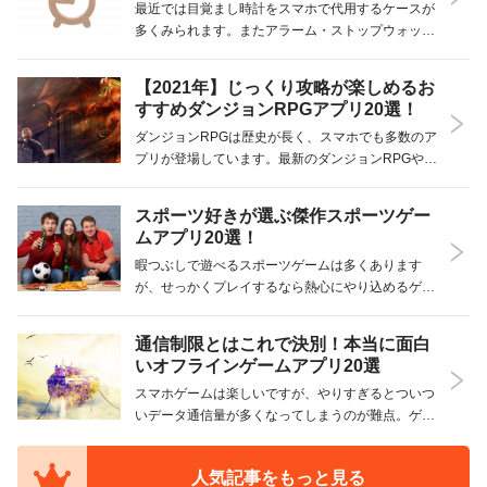
最近では目覚まし時計をスマホで代用するケースが
多くみられます。またアラーム・ストップウォッチ
など多機能化が進んでおり「目覚し時計アプリ」と
一言で言っても非常にたくさんの種類が増えまし
【2021年】じっくり攻略が楽しめるお
た。朝、起きられない方でも気持ちよく朝を迎える
すすめダンジョンRPGアプリ20選！
ことができる…
ダンジョンRPGは歴史が長く、スマホでも多数のア
プリが登場しています。最新のダンジョンRPGやロ
ーグライクRPGまで幅広く人気アプリを20個紹介し
ます。是非この記事で自分の好みに合ったゲームを
スポーツ好きが選ぶ傑作スポーツゲー
選んでみましょう。 人気のおすすめダンジョンRP…
ムアプリ20選！
暇つぶしで遊べるスポーツゲームは多くあります
が、せっかくプレイするなら熱心にやり込めるゲー
ムで遊びたいですよね。そこで今回は時間を忘れて
つい何時間もプレイしてしまうような、おすすめの
通信制限とはこれで決別！本当に面白
スポーツゲームアプリをご紹介します！ サッカーか
いオフラインゲームアプリ20選
ら野球、テ…
スマホゲームは楽しいですが、やりすぎるとついつ
いデータ通信量が多くなってしまうのが難点。ゲー
ムをしていて通信を制限されてしまったという経験
がある方もいらっしゃるかと思います。そこで、今
人気記事をもっと見る
回はオフラインでも遊べるゲームアプリについてご