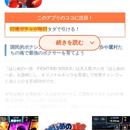
このアプリのココに注目！
22連ガチャが毎日
タダで引ける！
続きを読む
国民的ボクシング漫画がスマホRPGに！一歩や鷹村た
ちの魂で最強のボクサーを育てよう
『はじめの一歩 FIGHTING SOULS』は大人気マンガ「はじめの
一歩」を題材にし、オリジナルキャラを育成して世界チャンプへ
と成り上がる育成RPGです。
本作は強さを求める一人のボクサーとして原作キャラたちの力"拳
魂"を装備してリングに上がります。
プレイヤーキャラは
森川先生イズム満載のアバター
を自由にキャ
ラクリエイティブができる！
戦闘はターン制のコマンドバトル形式でデッキに編成した"拳魂"で