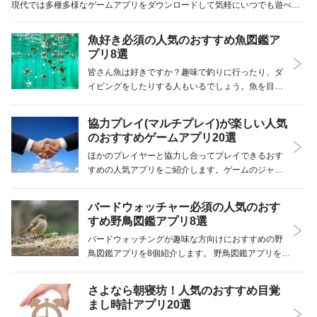
現代では多種多様なゲームアプリをダウンロードして気軽にいつでも遊べる
ので便利です。今回はカップルで楽しく遊べるゲームアプリを20個、厳選し
てご紹介します！ 人気のおすすめカ…
魚好き必須の人気のおすすめ魚図鑑ア
プリ8選
皆さん魚は好きですか？趣味で釣りに行ったり、ダ
イビングをしたりする人もいるでしょう。魚を目に
した時、すぐに魚名や特徴が知れると便利ですよ
ね。そんな時におすすめが魚の図鑑アプリです。今
協力プレイ(マルチプレイ)が楽しい人気
回は魚の知識を深められる人気の魚の図鑑アプリを
のおすすめゲームアプリ20選
ご紹介します…
ほかのプレイヤーと協力し合ってプレイできるおす
すめの人気アプリをご紹介します。ゲームのジャン
ルはいろいろ、スリリングなアクション系からほん
わかゆるいゲームまで揃えました。1人でやるよりみ
バードウォッチャー必須の人気のおす
んなでプレイしたい人が楽しめるアプリばかりです
すめ野鳥図鑑アプリ8選
よ！参考…
バードウォッチングが趣味な方向けにおすすめの野
鳥図鑑アプリを8個紹介します。 野鳥図鑑アプリを活
用すれば重たい図鑑を持たなくても野鳥についてす
ぐに調べることが可能です。野鳥について詳しく知
さよなら朝寝坊！人気のおすすめ目覚
りたい方はぜひ野鳥図鑑アプリをインストールして
まし時計アプリ20選
みては…