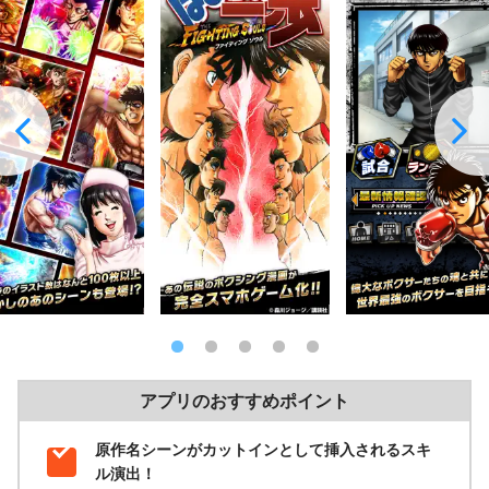
原作おなじみの必殺技を発動しながら相手をKOし勝利を目指して
いきます。
必殺技の発動時には原作キャラのカットインが入り、数々の名シ
ーンを楽しみながら「はじめの一歩」と「ボクシング」というも
のを上手くRPGへ落とし込んだバトルになっています！
原作の流れを追体験するシナリオ以外にもGvGといったオンライ
ン対戦コンテンツなども実装しています。
さらに本作は
ゲーム開始時に33回、毎日22回ガチャがタダ
で引け
るというのも魅力の一つ。
★5確定チケットももらえたりもあるのでゲーム開始してからイン
フレ的に強くなれるのは爽快！
チャンピオンへの道に立ちふさがる強敵たちを一歩たちと共にKO
して最強を目指そう！
アプリのおすすめポイント
原作名シーンがカットインとして挿入されるスキ
ル演出！