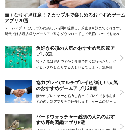
熱くなりすぎ注意！？カップルで楽しめるおすすめゲーム
アプリ20選
ゲームアプリはカップルに楽しい時間を提供し、親密さを深めてくれます。
現代では多種多様なゲームアプリをダウンロードして気軽にいつでも遊べる
ので便利です。今回はカップルで楽しく遊べるゲームアプリを20個、厳選し
てご紹介します！ 人気のおすすめカ…
魚好き必須の人気のおすすめ魚図鑑ア
プリ8選
皆さん魚は好きですか？趣味で釣りに行ったり、ダ
イビングをしたりする人もいるでしょう。魚を目に
した時、すぐに魚名や特徴が知れると便利ですよ
ね。そんな時におすすめが魚の図鑑アプリです。今
協力プレイ(マルチプレイ)が楽しい人気
回は魚の知識を深められる人気の魚の図鑑アプリを
のおすすめゲームアプリ20選
ご紹介します…
ほかのプレイヤーと協力し合ってプレイできるおす
すめの人気アプリをご紹介します。ゲームのジャン
ルはいろいろ、スリリングなアクション系からほん
わかゆるいゲームまで揃えました。1人でやるよりみ
バードウォッチャー必須の人気のおす
んなでプレイしたい人が楽しめるアプリばかりです
すめ野鳥図鑑アプリ8選
よ！参考…