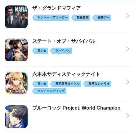
ザ・グランドマフィア
ヤンキー・アウトロー
箱庭要素
経営ゲー
ステート・オブ・サバイバル
美少女
サバイバル
六本木サディスティックナイト
美少女
長期運営タイトル
重厚なシナリオ
マルチエンディング
ブルーロック Project: World Champion