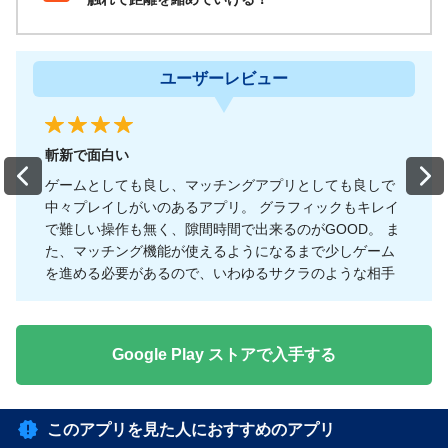
ザインがいいかなど、自然と会話も弾んで1人で遊ぶときよりもよ
り本作を楽しめます。
ベースが
ゲームなのでマッチングしやすく
、見た目ではなくお互
いの人柄を少しずつ知りながら距離を縮めていけるのは本作の魅
ーザーレビュー
ユーザ
力です！
ほのぼのとした『恋庭（Koiniwa）-ゲーム×マッチング-』の世界
協力プレイは面白い
でゲームを楽しみながら、のんびり恋活を楽しんでみてはいかが
Previous
Nex
マッチングアプリとしても良しで
自分だけでも、作物を育て
でしょうか？
るアプリ。 グラフィックもキレイ
張していくだけでも面白く
隙間時間で出来るのがGOOD。 ま
して協力して庭を大きくし
使えるようになるまで少しゲーム
りしてだんだん相手のこと
で、いわゆるサクラのような相手
白い。
思いますし、これからも出てこな
Google Play ストアで入手する
このアプリを見た人におすすめのアプリ