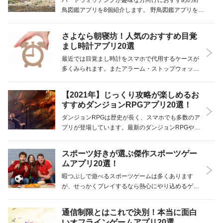
バードウォッチングが趣味な方向けにおすすめの野
鳥図鑑アプリを8個紹介します。 野鳥図鑑アプリを活
用すれば重たい図鑑を持たなくても野鳥についてす
ぐに調べることが可能です。野鳥について詳しく知
さよなら朝寝坊！人気のおすすめ目覚
りたい方はぜひ野鳥図鑑アプリをインストールして
まし時計アプリ20選
みては…
最近では目覚まし時計をスマホで代用するケースが
多くみられます。またアラーム・ストップウォッチ
など多機能化が進んでおり「目覚し時計アプリ」と
一言で言っても非常にたくさんの種類が増えまし
【2021年】じっくり攻略が楽しめるお
た。朝、起きられない方でも気持ちよく朝を迎える
すすめダンジョンRPGアプリ20選！
ことができる…
ダンジョンRPGは歴史が長く、スマホでも多数のア
プリが登場しています。最新のダンジョンRPGやロ
ーグライクRPGまで幅広く人気アプリを20個紹介し
ます。是非この記事で自分の好みに合ったゲームを
スポーツ好きが選ぶ傑作スポーツゲー
選んでみましょう。 人気のおすすめダンジョンRP…
ムアプリ20選！
暇つぶしで遊べるスポーツゲームは多くあります
が、せっかくプレイするなら熱心にやり込めるゲー
ムで遊びたいですよね。そこで今回は時間を忘れて
つい何時間もプレイしてしまうような、おすすめの
通信制限とはこれで決別！本当に面白
スポーツゲームアプリをご紹介します！ サッカーか
いオフラインゲームアプリ20選