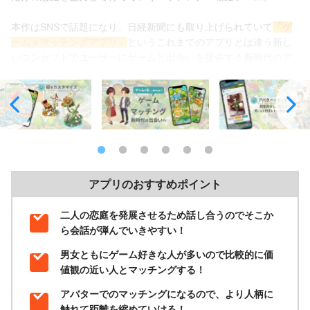
本作はSNSで話題になり、日経新聞にも取り上げられていて
「ゲ
ームｘマッチングアプリ」
というこれまでのアプリとは違う新し
いコンセプトでユーザーにゲームと出会いを提供する新時代のア
プリです。
ベースとなるゲーム部分はお手軽かつほのぼのと遊べる要素が満
載！
嵐で荒廃したお庭をミッションをクリアしながら徐々に綺麗にし
ていき、自分好みの庭へカスタマイズしていきます。
さらにプレイヤーの分身となるアバターの服装をアレンジしてフ
ァッションを楽しむこともできる。
アプリのおすすめポイント
また
毎週ファッションコンテストも開催
されていて、上位入賞す
るとアイテムが貰えたりも！
二人の恋庭を発展させるため話し合うのでそこか
ら会話が弾んでいきやすい！
そして本作の一番の特徴と言えるのがゲーム内の異性プレイヤー
男女ともにゲーム好きな人が多いので比較的に価
といいねを押し合い、マッチングして
二人だけの「恋庭」を作っ
値観の近い人とマッチングする！
ていける
というコンテンツ！
自分のお庭とは別にマッチングしたプレイヤー二人だけのお庭を
アバターでのマッチングになるので、より人柄に
作り上げるため、お互いにミッションをクリアしたりどういうデ
触れて距離を縮めていける！