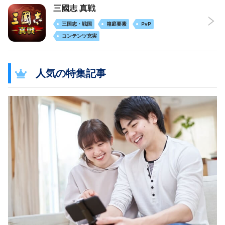
三國志 真戦
三国志・戦国
箱庭要素
PvP
コンテンツ充実
人気の特集記事