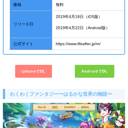
価格
無料
2019年
4
月
18
日（
iOS
版）
リリース日
2019年
4
月
22
日（
Android
版）
公式サイト
https://www.lifeafter.jp/m/
iphoneでDL
AndroidでDL
わくわくファンタジー〜はるかな世界の物語〜