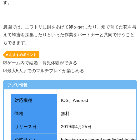
す。
農園では、ニワトリに餌をあげて卵を
get
したり、畑で育てた花を与
えて蜂蜜を採集したりといった作業をパートナーと共同で行うこと
もできます。
おすすめポイント
☑ゲーム内で結婚・育児体験ができる
☑最大5人までのマルチプレイが楽しめる
アプリ情報
対応機種
IOS、
Android
価格
無料
リリース日
2019年
4
月
25
日
公式サイト
https://www.x-legend.com/jp/ashtale/sp/