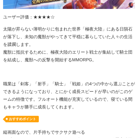
ユーザー評価：★★★★☆
太陽が昇らない薄明かりに包まれた世界「極夜大陸」にある日隕石
が落下し、未知の魔獣がやってきて平穏に暮らしていた人々の生活
を蹂躙します。
魔獣に抵抗するために、極夜大陸のエリート戦士が集結して騎士団
を結成し、魔獣への反撃を開始するMMORPG。
職業は「剣客」「射手」「騎士」「戦姫」の
4
つの中から選ぶことが
できるようになっており、とにかく成長スピードが早いのがこのゲ
ームの特徴です。フルオート機能が充実しているので、寝ている間
もキャラが勝手に成長してくれます。
おすすめポイント
縦画面なので、片手持ちでサクサク遊べる