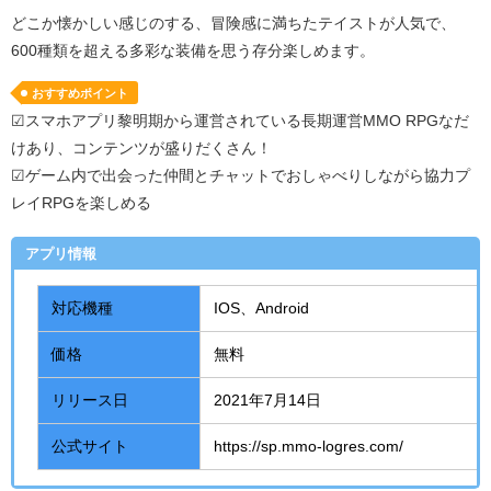
どこか懐かしい感じのする、冒険感に満ちたテイストが人気で、
600
種類を超える多彩な装備を思う存分楽しめます。
おすすめポイント
☑スマホアプリ黎明期から運営されている長期運営MMO RPGなだ
けあり、コンテンツが盛りだくさん！
☑ゲーム内で出会った仲間とチャットでおしゃべりしながら協力プ
レイRPGを楽しめる
アプリ情報
対応機種
IOS、
Android
価格
無料
リリース日
2021年
7
月
14
日
公式サイト
https://sp.mmo-logres.com/