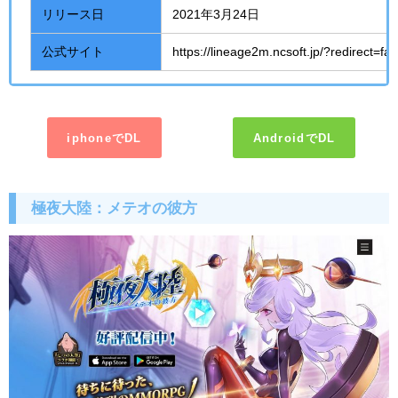
リリース日
2021年
3
月
24
日
公式サイト
https://lineage2m.ncsoft.jp/?redirect=fal
iphoneでDL
AndroidでDL
極夜大陸：メテオの彼方