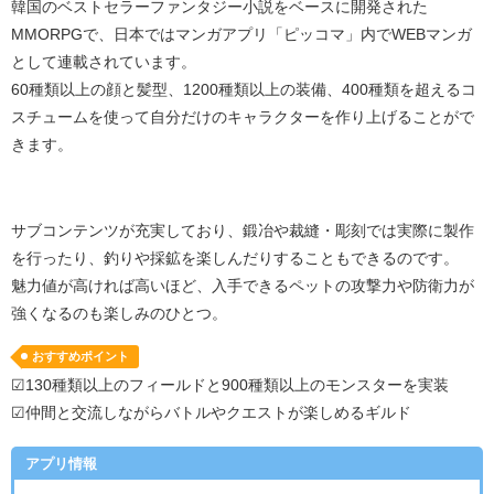
韓国のベストセラーファンタジー小説をベースに開発された
MMORPG
で、日本ではマンガアプリ「ピッコマ」内で
WEB
マンガ
として連載されています。
60
種類以上の顔と髪型、
1200
種類以上の装備、
400
種類を超えるコ
スチュームを使って自分だけのキャラクターを作り上げることがで
きます。
サブコンテンツが充実しており、鍛冶や裁縫・彫刻では実際に製作
を行ったり、釣りや採鉱を楽しんだりすることもできるのです。
魅力値が高ければ高いほど、入手できるペットの攻撃力や防衛力が
強くなるのも楽しみのひとつ。
おすすめポイント
☑130種類以上のフィールドと900種類以上のモンスターを実装
☑仲間と交流しながらバトルやクエストが楽しめるギルド
アプリ情報