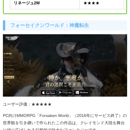
リネージュ
2M
★★★★
フォーセイクンワールド：神魔転生
ユーザー評価：★★★★
★
PC向け
MMORPG
「
Forsaken World
」（
2016
年にサービス終了）の
世界観を引き継いで作られたこの作品は、クレイモンド大陸を舞台
に繰り広げられる幻想的で壮大なファンタジーです。