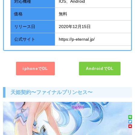
対応機種
IOS、
Android
価格
無料
リリース日
2020年
12
月
15
日
公式サイト
https://p-eternal.jp/
iphoneでDL
AndroidでDL
天姫契約〜ファイナルプリンセス〜