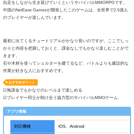
自足をしながら生き延びていくというサバイバル
MMORPG
です。
中国の
NetEase Games
が開発したこのゲームは、全世界で
2.5
億人
のプレイヤーが楽しんでいます。
最初に出てくるチュートリアルがかなり長いのですが、ここでしっ
かりと内容を把握しておくと、課金なしでもかなり楽しむことがで
きます。
石や木材を使ってシェルターを建てるなど、バトルよりも建設的な
作業が好きな人におすすめです。
おすすめポイント
☑無課金でもかなりのレベルまで楽しめる
☑プレイヤー同士が助け合う協力型のサバイバルMMOゲーム
アプリ情報
対応機種
IOS、
Android