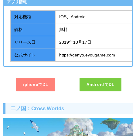
アプリ情報
対応機種
IOS、
Android
価格
無料
リリース日
2019年
10
月
17
日
公式サイト
https://genyo.eyougame.com
iphoneでDL
AndroidでDL
二ノ国：
Cross Worlds