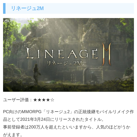
リネージュ
2M
ユーザー評価：★★★★☆
PC向けの
MMORPG
「リネージュ
2
」の正統後継モバイルリメイク作
品として
2021
年
3
月
24
日にリリースされたタイトル。
事前登録者は
200
万人を超えたといいますから、人気のほどがうか
がえます。