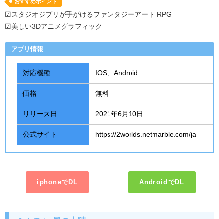
おすすめポイント
☑スタジオジブリが手がけるファンタジーアート RPG
☑美しい3Dアニメグラフィック
アプリ情報
対応機種
IOS、
Android
価格
無料
リリース日
2021年
6
月
10
日
公式サイト
https://2worlds.netmarble.com/ja
iphoneでDL
AndroidでDL