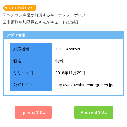
おすすめポイント
☑ベテラン声優が熱演するキャラクターボイス
☑主題歌を加隈亜衣さんがキュートに熱唱
アプリ情報
対応機種
IOS、
Android
価格
無料
リリース日
2018年
11
月
29
日
公式サイト
http://wakuwaku.restargames.jp/
iphoneでDL
AndroidでDL