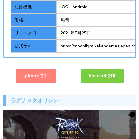
対応機種
IOS、
Android
価格
無料
リリース日
2021年
5
月
25
日
公式サイト
https://moonlight.kakaogamesjapan.co
iphoneでDL
AndroidでDL
ラグナロクオリジン