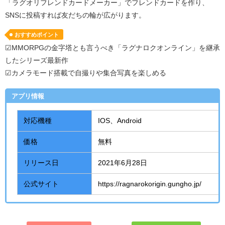
「ラグオリフレンドカードメーカー」でフレンドカードを作り、
SNS
に投稿すれば友だちの輪が広がります。
おすすめポイント
☑MMORPGの金字塔とも言うべき「ラグナロクオンライン」を継承
したシリーズ最新作
☑カメラモード搭載で自撮りや集合写真を楽しめる
アプリ情報
対応機種
IOS、
Android
価格
無料
リリース日
2021年
6
月
28
日
公式サイト
https://ragnarokorigin.gungho.jp/