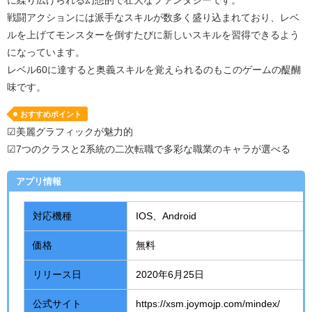
戦闘アクションには派手なスキルが数多く盛り込まれており、レベ
ルを上げてモンスターを倒すたびに新しいスキルを習得できるよう
になっています。
レベル
60
に達すると奥義スキルを覚えられるのもこのゲームの醍醐
味です。
おすすめポイント
☑美麗グラフィックが魅力的
☑7つのクラスと2系統の二次転職で多彩な職業のキャラが選べる
アプリ情報
対応機種
IOS、
Android
価格
無料
リリース日
2020年
6
月
25
日
公式サイト
https://xsm.joymojp.com/mindex/