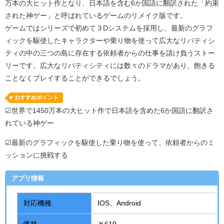
万本の大ヒット作となり、日本語を含む
6
か国語に翻訳された「約束
された神ゲー」と呼ばれているゲームのリメイク版です。
ゲームではシリーズで初めて３
D
システムを採用し、最新のグラフ
ィックを駆使したキャラクターや乗り物を使って広大なリバティシ
ティの中の三つの島に存在する依頼者からの仕事を請け負うストー
リーです。広大なリバティシティには数々のドラマがあり、飽きる
ことなくプレイすることができるでしょう。
おすすめポイント
☑世界で1450万本の大ヒット作で日本語を含めた6か国語に翻訳さ
れている神ゲー
☑最新のグラフィックを駆使した乗り物を使って、依頼者からのミ
ッションに挑戦する
アプリ情報
対応機種
IOS、Android
価格
￥610