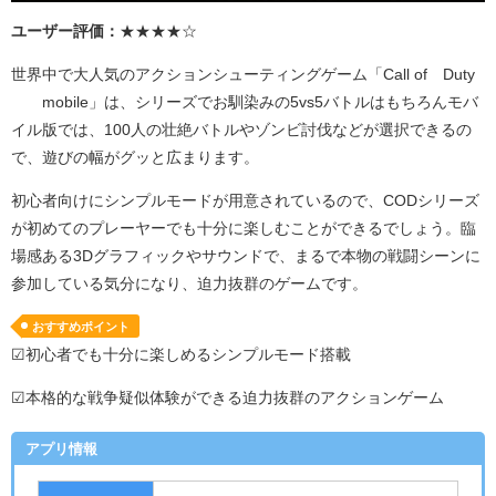
ユーザー評価：
★★★★☆
世界中で大人気のアクションシューティングゲーム「
Call of
Duty
®
mobile
」は、シリーズでお馴染みの
5vs5
バトルはもちろんモバ
イル版では、
100
人の壮絶バトルやゾンビ討伐などが選択できるの
で、遊びの幅がグッと広まります。
初心者向けにシンプルモードが用意されているので、
COD
シリーズ
が初めてのプレーヤーでも十分に楽しむことができるでしょう。臨
場感ある
3D
グラフィックやサウンドで、まるで本物の戦闘シーンに
参加している気分になり、迫力抜群のゲームです。
おすすめポイント
☑初心者でも十分に楽しめるシンプルモード搭載
☑本格的な戦争疑似体験ができる迫力抜群のアクションゲーム
アプリ情報