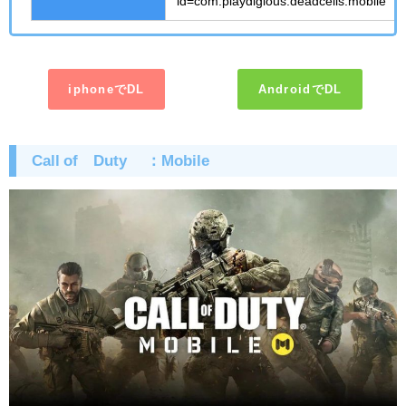
id=com.playdigious.deadcells.mobile
iphoneでDL
AndroidでDL
Call of
Duty ®
：
Mobile