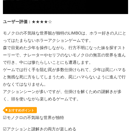
ユーザー評価：
★★★★☆
モノクロの不気味な世界観が独特の
LIMBO
は、ホラー好きの人にと
ってはたまらないホラーアクションゲームです。
森で目覚めた少年を操作しながら、行方不明になった妹を探すスト
ーリーで、ナレーターやセリフのないモノクロの無言の世界を進ん
で行き、中には惨たらしいことにも遭遇します。
ゲームでは行く手を阻む罠が多数仕掛けられて、少年は罠にハマる
と無残な死に方をしてしまうため、罠にハマらないように進んで行
かなくてはなりません。
アクションシーンが多いですが、仕掛けを解くための謎解きが多
く、頭を使いながら楽しめるゲームです。
おすすめポイント
☑モノクロの不気味な世界が独特
☑アクションと謎解きの両方が楽しめる