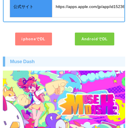
公式サイト
https://apps.apple.com/jp/app/id15236
iphoneでDL
AndroidでDL
Muse Dash