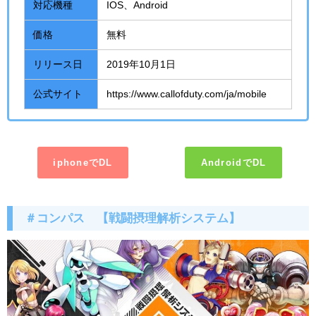
対応機種
IOS、Android
価格
無料
リリース日
2019年10月1日
公式サイト
https://www.callofduty.com/ja/mobile
iphoneでDL
AndroidでDL
＃コンパス 【戦闘摂理解析システム】