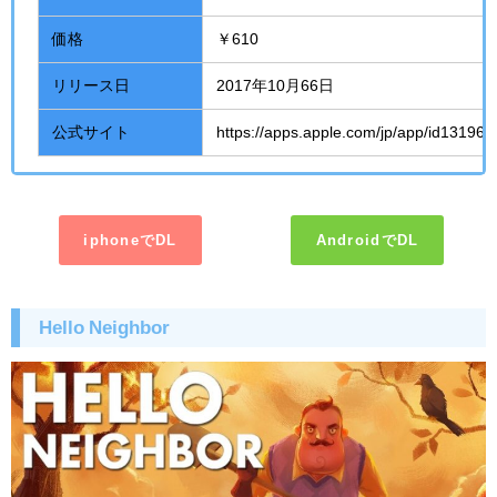
価格
￥610
リリース日
2017年10月66日
公式サイト
https://apps.apple.com/jp/app/id13196
iphoneでDL
AndroidでDL
Hello Neighbor