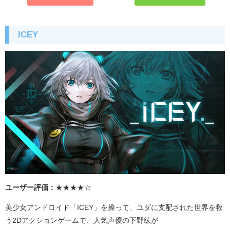
ICEY
ユーザー評価：
★★★★☆
美少女アンドロイド「
ICEY
」を操って、ユダに支配された世界を救
う
2D
アクションゲームで、人気声優の下野紘が