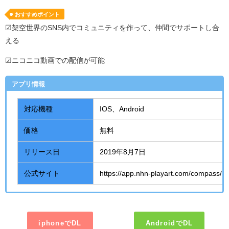
おすすめポイント
☑架空世界のSNS内でコミュニティを作って、仲間でサポートし合
える
☑ニコニコ動画での配信が可能
アプリ情報
対応機種
IOS、
Android
価格
無料
リリース日
2019年8月7日
公式サイト
https://app.nhn-playart.com/compass/
iphoneでDL
AndroidでDL