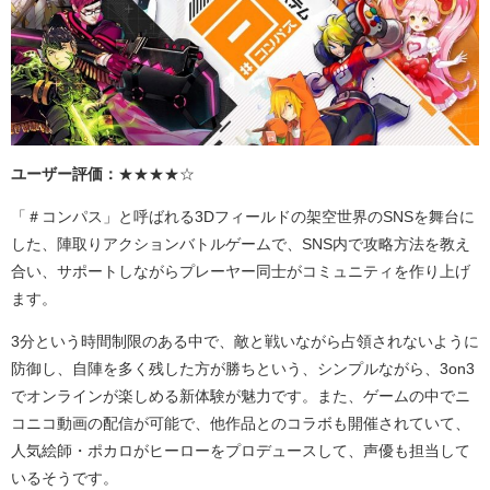
ユーザー評価：
★★★★☆
「＃コンパス」と呼ばれる
3D
フィールドの架空世界の
SNS
を舞台に
した、陣取りアクションバトルゲームで、
SNS
内で攻略方法を教え
合い、サポートしながらプレーヤー同士がコミュニティを作り上げ
ます。
3分という時間制限のある中で、敵と戦いながら占領されないように
防御し、自陣を多く残した方が勝ちという、シンプルながら、
3on3
でオンラインが楽しめる新体験が魅力です。また、ゲームの中でニ
コニコ動画の配信が可能で、他作品とのコラボも開催されていて、
人気絵師・ポカロがヒーローをプロデュースして、声優も担当して
いるそうです。